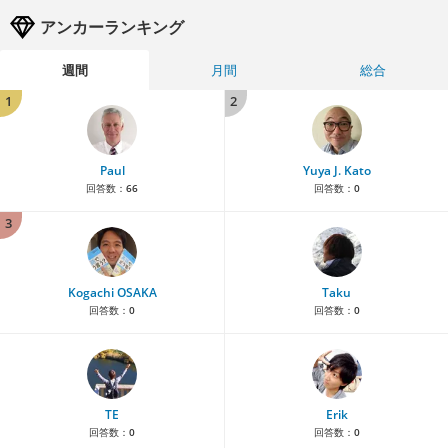
アンカーランキング
週間
月間
総合
1
2
Paul
Yuya J. Kato
回答数：
66
回答数：
0
3
Kogachi OSAKA
Taku
回答数：
0
回答数：
0
TE
Erik
回答数：
0
回答数：
0