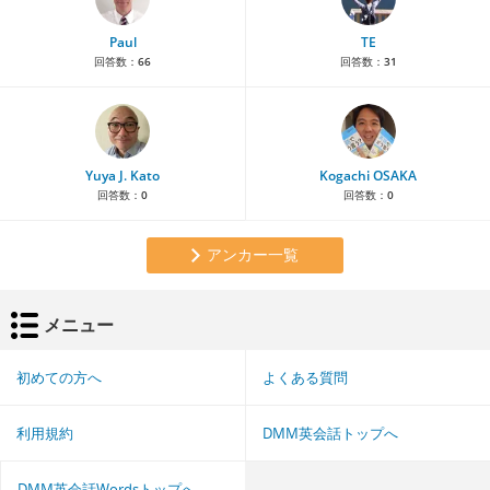
Paul
TE
回答数：
66
回答数：
31
Yuya J. Kato
Kogachi OSAKA
回答数：
0
回答数：
0
アンカー一覧
メニュー
初めての方へ
よくある質問
利用規約
DMM英会話トップへ
DMM英会話Wordsトップへ