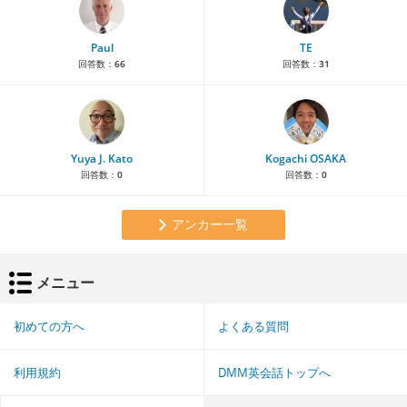
Paul
TE
回答数：
66
回答数：
31
Yuya J. Kato
Kogachi OSAKA
回答数：
0
回答数：
0
アンカー一覧
メニュー
初めての方へ
よくある質問
利用規約
DMM英会話トップへ