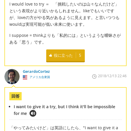
I would love to try ＝ 「挑戦したいのは山々なんだけど」
という表現がより近いかもしれません。likeでもいいです
が、loveの方がやる気があるように見えます。と言いつつも
wouldは実現可能が低い未来に使います。
I suppose = thinkよりも「私的には」というような曖昧さが
ある「思う」です。
役に立った
5
GerardoCortez
2018/12/13 22:46
アメリカ合衆国
回答
I want to give it a try, but I think it'll be impossible
for me
「やってみたいけど」は英語にしたら、"I want to give it a