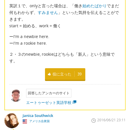
英訳１で、onlyと言った場合は、「働き
始めたばかり
でまだ
何もわからず、
すみません
」といった気持を伝えることがで
きます。
start = 始める、work = 働く
ーI'm a newbie here.
ーI'm a rookie here.
２・３のnewbie, rookieはどちらも「新人」という意味で
す。
役に立った
39
回答したアンカーのサイト
エートゥーゼット英語学校
Janica Southwick
2016/06/21 23:11
アメリカ合衆国