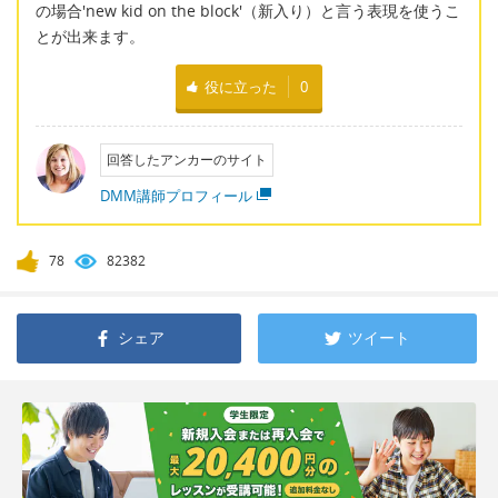
の場合'new kid on the block'（新入り）と言う表現を使うこ
とが出来ます。
役に立った
0
回答したアンカーのサイト
DMM講師プロフィール
78
82382
シェア
ツイート