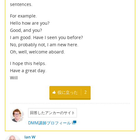
sentences.
For example.
Hello how are you?
Good, and you?
I am good. Have I seen you before?
No, probably not, I am new here.
Oh, well, welcome aboard.
I hope this helps.
Have a great day.
Will
役に立った
2
回答したアンカーのサイト
DMM講師プロフィール
Ian W