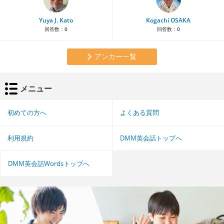
Yuya J. Kato
Kogachi OSAKA
回答数：
0
回答数：
0
アンカー一覧
メニュー
初めての方へ
よくある質問
利用規約
DMM英会話トップへ
DMM英会話Wordsトップへ