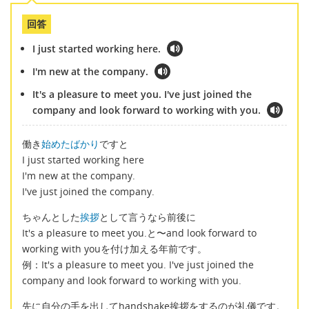
回答
I just started working here.
I'm new at the company.
It's a pleasure to meet you. I've just joined the
company and look forward to working with you.
働き
始めたばかり
ですと
I just started working here
I'm new at the company.
I've just joined the company.
ちゃんとした
挨拶
として言うなら前後に
It's a pleasure to meet you.と〜and look forward to
working with youを付け加える年前です。
例：It's a pleasure to meet you. I've just joined the
company and look forward to working with you.
先に自分の手を出してhandshake挨拶をするのが礼儀です。