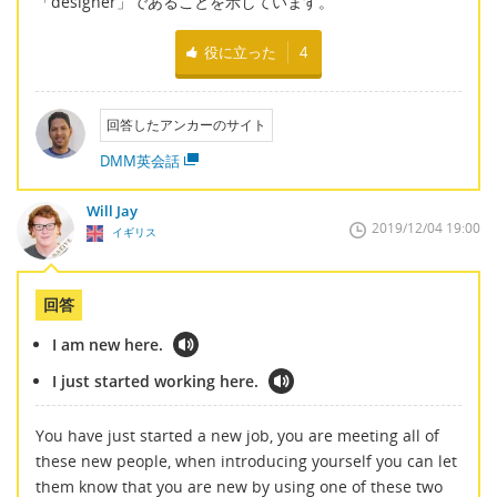
「designer」であることを示しています。
役に立った
4
回答したアンカーのサイト
DMM英会話
Will Jay
2019/12/04 19:00
イギリス
回答
I am new here.
I just started working here.
You have just started a new job, you are meeting all of
these new people, when introducing yourself you can let
them know that you are new by using one of these two