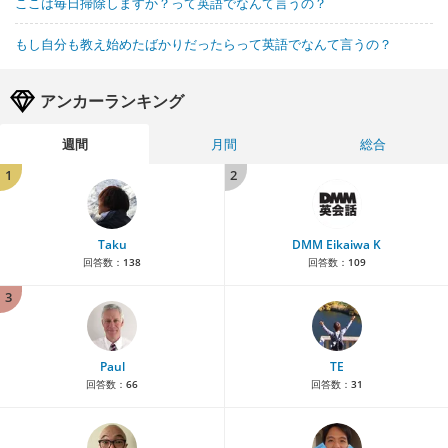
ここは毎日掃除しますか？って英語でなんて言うの？
もし自分も教え始めたばかりだったらって英語でなんて言うの？
アンカーランキング
週間
月間
総合
1
2
Taku
DMM Eikaiwa K
回答数：
138
回答数：
109
3
Paul
TE
回答数：
66
回答数：
31