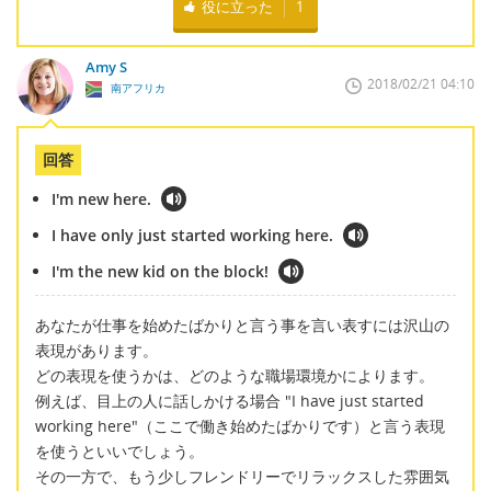
役に立った
1
Amy S
2018/02/21 04:10
南アフリカ
回答
I'm new here.
I have only just started working here.
I'm the new kid on the block!
あなたが仕事を始めたばかりと言う事を言い表すには沢山の
表現があります。
どの表現を使うかは、どのような職場環境かによります。
例えば、目上の人に話しかける場合 "I have just started
working here"（ここで働き始めたばかりです）と言う表現
を使うといいでしょう。
その一方で、もう少しフレンドリーでリラックスした雰囲気