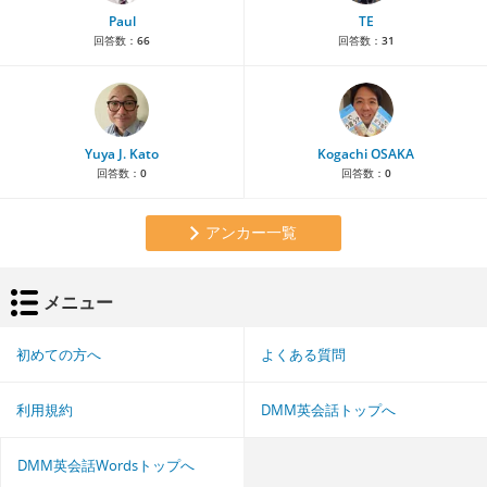
Paul
TE
回答数：
66
回答数：
31
Yuya J. Kato
Kogachi OSAKA
回答数：
0
回答数：
0
アンカー一覧
メニュー
初めての方へ
よくある質問
利用規約
DMM英会話トップへ
DMM英会話Wordsトップへ