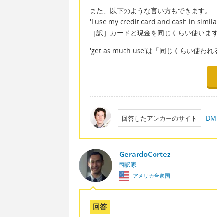
また、以下のような言い方もできます。
'I use my credit card and cash in simil
［訳］カードと現金を同じくらい使いま
'get as much use'は「同じくらい
回答したアンカーのサイト
D
GerardoCortez
翻訳家
アメリカ合衆国
回答