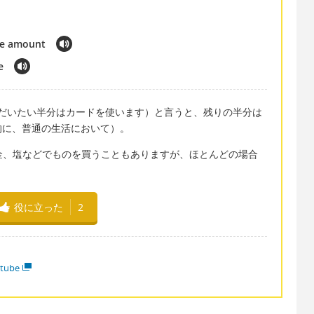
me amount
e
 the time'（だいたい半分はカードを使います）と言うと、残りの半分は
的に、普通の生活において）。
、金、塩などでものを買うこともありますが、ほとんどの場合
役に立った
2
tube