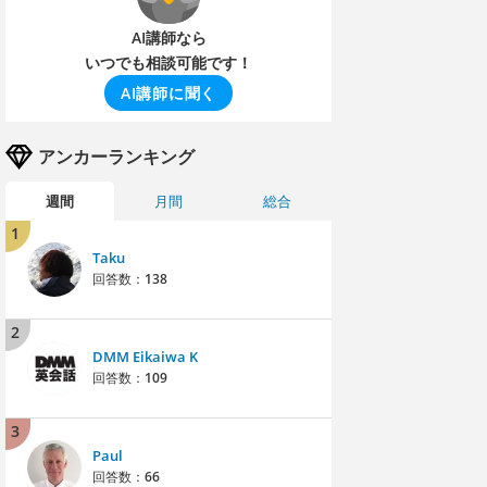
AI講師なら
いつでも相談可能です！
AI講師に聞く
アンカーランキング
週間
月間
総合
1
Taku
回答数：
138
2
DMM Eikaiwa K
回答数：
109
3
Paul
回答数：
66