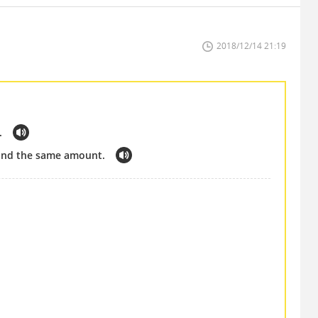
2018/12/14 21:19
.
ound the same amount.