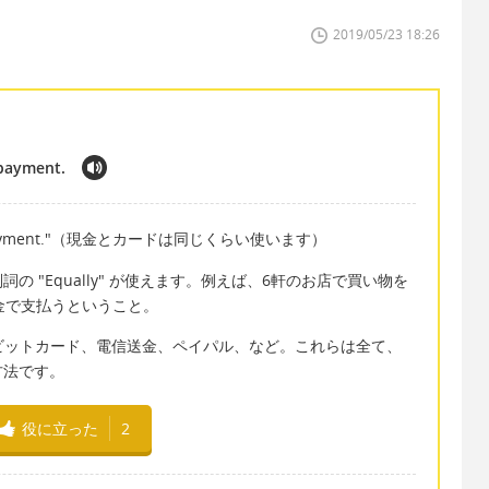
2019/05/23 18:26
 payment.
rd for payment."（現金とカードは同じくらい使います）
 "Equally" が使えます。例えば、6軒のお店で買い物を
金で支払うということ。
金、デビットカード、電信送金、ペイパル、など。これらは全て、
方法です。
役に立った
2