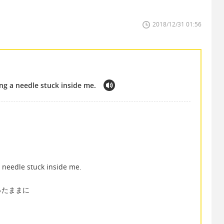
2018/12/31 01:56
ng a needle stuck inside me.
 needle stuck inside me.
が立ったままに