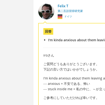
Felix T
第二言語習得研究家
ドイツ
回答
I'm kinda anxious about them leavi
iroさん
ご質問どうもありがとうございます。
下記の言い方ではいかがでしょうか。
I'm kinda anxious about them leaving a
--- anxious = 不安である、怖い
--- stuck inside me = 私の中に、～
ご参考にしていただければ幸いです。