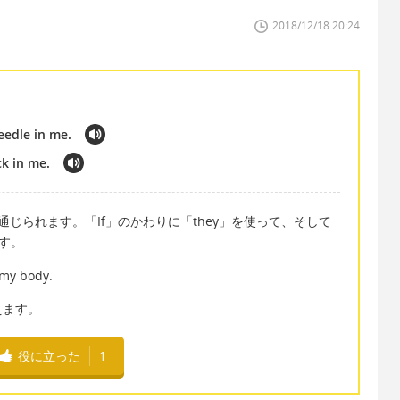
2018/12/18 20:24
eedle in me.
ck in me.
通じられます。「If」のかわりに「they」を使って、そして
ます。
n my body.
言えます。
役に立った
1