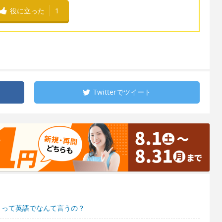
役に立った
1
Twitterで
ツイート
。って英語でなんて言うの？