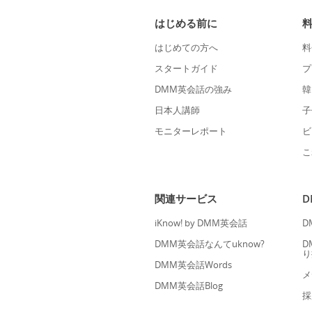
はじめる前に
はじめての方へ
料
スタートガイド
プ
DMM英会話の強み
韓
日本人講師
子
モニターレポート
ビ
こ
関連サービス
iKnow! by DMM英会話
D
DMM英会話なんてuknow?
D
り
DMM英会話Words
メ
DMM英会話Blog
採