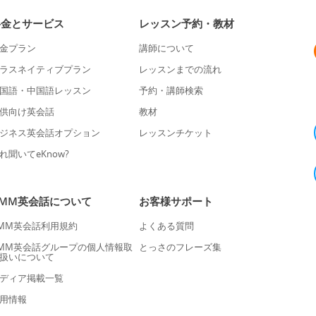
料金とサービス
レッスン予約・教材
金プラン
講師について
ラスネイティブプラン
レッスンまでの流れ
国語・中国語レッスン
予約・講師検索
供向け英会話
教材
ジネス英会話オプション
レッスンチケット
れ聞いてeKnow?
DMM英会話について
お客様サポート
MM英会話利用規約
よくある質問
MM英会話グループの個人情報取
とっさのフレーズ集
扱いについて
ディア掲載一覧
用情報