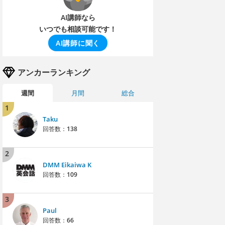
AI講師なら
いつでも相談可能です！
AI講師に聞く
アンカーランキング
週間
月間
総合
1
Taku
回答数：
138
2
DMM Eikaiwa K
回答数：
109
3
Paul
回答数：
66