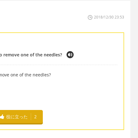
2018/12/30 23:53
 to remove one of the needles?
remove one of the needles?
役に立った
2