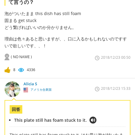
て言うの？
泡がついたまま this dish has still foam
固まる get stuck
どう繋げればいいのか分かりません。
理由は色々あると思いますが、、口に入るかもしれないのですす
いで欲しいです、、！
( NO NAME )
2018/12/23 00:50
8
4336
Alicia S
2018/12/23 15:33
アメリカ合衆国
回答
This plate still has foam stuck to it.
This plate still has foam stuck to it. はお皿に泡が付いたま