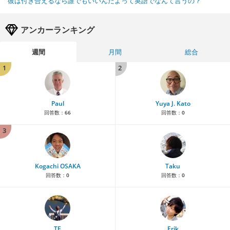
彼は付き合えるなら誰でもいいんだよって英語でなんて言うの？
アンカーランキング
週間
月間
総合
1
2
Paul
Yuya J. Kato
回答数：
66
回答数：
0
3
Kogachi OSAKA
Taku
回答数：
0
回答数：
0
TE
Erik