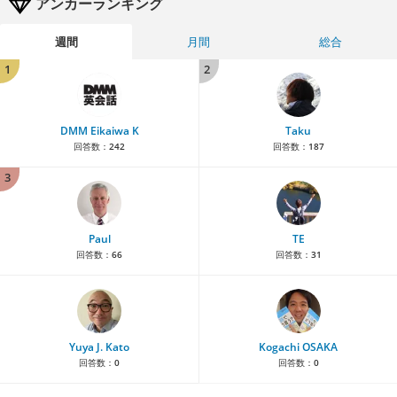
アンカーランキング
週間
月間
総合
1
2
DMM Eikaiwa K
Taku
回答数：
242
回答数：
187
3
Paul
TE
回答数：
66
回答数：
31
Yuya J. Kato
Kogachi OSAKA
回答数：
0
回答数：
0