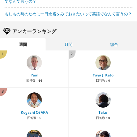
でなんて言うの？
もしもの時のために一日余裕をみておきたいって英語でなんて言うの？
アンカーランキング
週間
月間
総合
1
2
Paul
Yuya J. Kato
回答数：
66
回答数：
0
3
Kogachi OSAKA
Taku
回答数：
0
回答数：
0