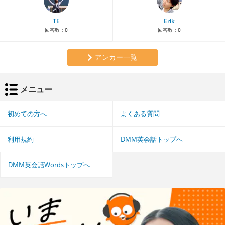
TE
Erik
回答数：
0
回答数：
0
アンカー一覧
メニュー
初めての方へ
よくある質問
利用規約
DMM英会話トップへ
DMM英会話Wordsトップへ