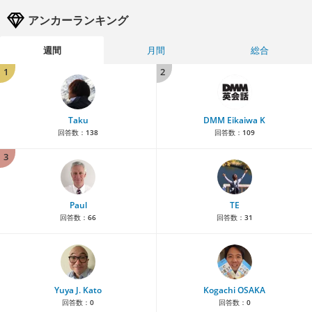
アンカーランキング
週間
月間
総合
1
2
Taku
DMM Eikaiwa K
回答数：
138
回答数：
109
3
Paul
TE
回答数：
66
回答数：
31
Yuya J. Kato
Kogachi OSAKA
回答数：
0
回答数：
0