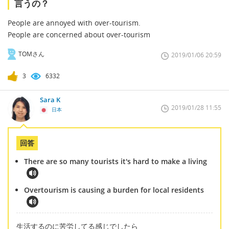
言うの？
People are annoyed with over-tourism.
People are concerned about over-tourism
TOMさん
2019/01/06 20:59
3
6332
Sara K
2019/01/28 11:55
日本
回答
There are so many tourists it's hard to make a living
Overtourism is causing a burden for local residents
生活するのに苦労してる感じでしたら