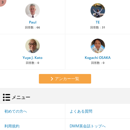
3
Paul
TE
回答数：
66
回答数：
31
Yuya J. Kato
Kogachi OSAKA
回答数：
0
回答数：
0
アンカー一覧
メニュー
初めての方へ
よくある質問
利用規約
DMM英会話トップへ