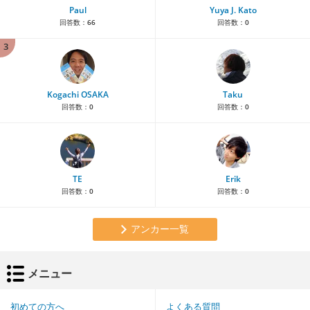
Paul
Yuya J. Kato
回答数：
66
回答数：
0
3
Kogachi OSAKA
Taku
回答数：
0
回答数：
0
TE
Erik
回答数：
0
回答数：
0
アンカー一覧
メニュー
初めての方へ
よくある質問