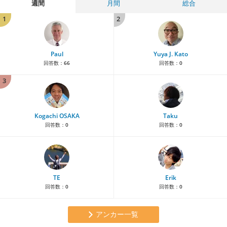
週間
月間
総合
1
2
Paul
Yuya J. Kato
回答数：
66
回答数：
0
3
Kogachi OSAKA
Taku
回答数：
0
回答数：
0
TE
Erik
回答数：
0
回答数：
0
アンカー一覧