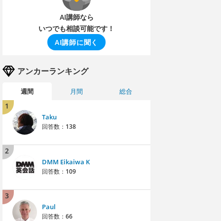
AI講師なら
いつでも相談可能です！
AI講師に聞く
アンカーランキング
週間
月間
総合
1
Taku
回答数：
138
2
DMM Eikaiwa K
回答数：
109
3
Paul
回答数：
66