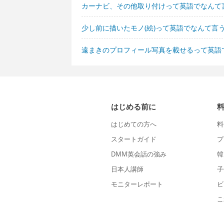
カーナビ、その他取り付けって英語でなんて
少し前に描いたモノ(絵)って英語でなんて言
遠まきのプロフィール写真を載せるって英語
はじめる前に
はじめての方へ
料
スタートガイド
プ
DMM英会話の強み
韓
日本人講師
子
モニターレポート
ビ
こ