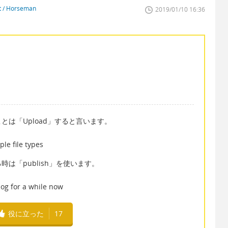
st / Horseman
2019/01/10 16:36
は「Upload」すると言います。
le file types
は「publish」を使います。
log for a while now
役に立った
17