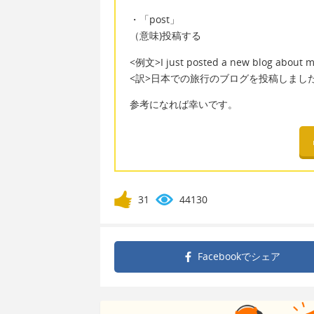
・「post」
（意味)投稿する
<例文>I just posted a new blog about my 
<訳>日本での旅行のブログを投稿しまし
参考になれば幸いです。
31
44130
Facebookで
シェア