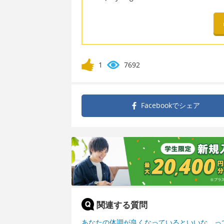
1
7692
Facebookで
シェア
関連する質問
あなたの体調が良くなっているといいな。っ