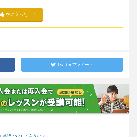
役に立った
1
Twitterで
ツイート
て英語でなんて言うの？