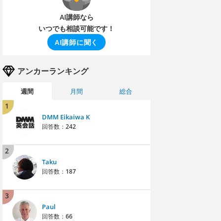
AI講師なら
いつでも相談可能です！
AI講師に聞く
アンカーランキング
週間
月間
総合
1
DMM Eikaiwa K
回答数：
242
2
Taku
回答数：
187
3
Paul
回答数：
66