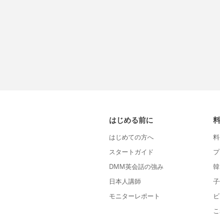
はじめる前に
はじめての方へ
料
スタートガイド
プ
DMM英会話の強み
韓
日本人講師
子
モニターレポート
ビ
こ