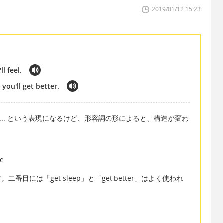
2019/01/12 15:23
l feel.
you'll get better.
he more... という表現になるけど、形容詞の形によると、構造が変わ
be
目には「get sleep」と「get better」はよく使われ