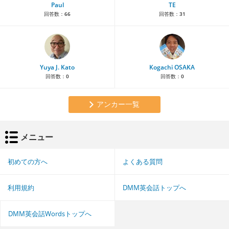
Paul
TE
回答数：
66
回答数：
31
Yuya J. Kato
Kogachi OSAKA
回答数：
0
回答数：
0
アンカー一覧
メニュー
初めての方へ
よくある質問
利用規約
DMM英会話トップへ
DMM英会話Wordsトップへ