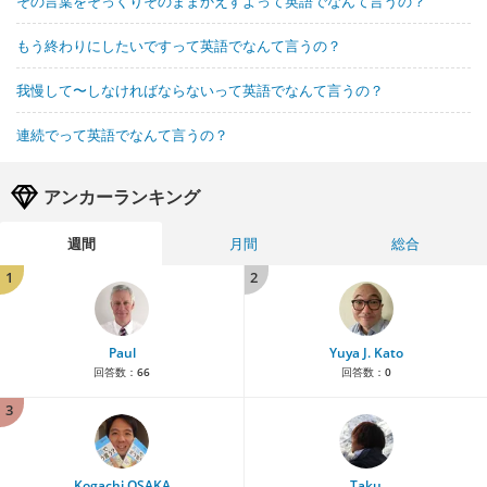
その言葉をそっくりそのままかえすよって英語でなんて言うの？
もう終わりにしたいですって英語でなんて言うの？
我慢して〜しなければならないって英語でなんて言うの？
連続でって英語でなんて言うの？
アンカーランキング
週間
月間
総合
1
2
Paul
Yuya J. Kato
回答数：
66
回答数：
0
3
Kogachi OSAKA
Taku