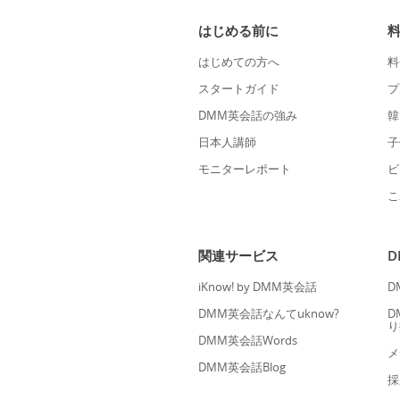
はじめる前に
はじめての方へ
料
スタートガイド
プ
DMM英会話の強み
韓
日本人講師
子
モニターレポート
ビ
こ
関連サービス
iKnow! by DMM英会話
D
DMM英会話なんてuknow?
D
り
DMM英会話Words
メ
DMM英会話Blog
採