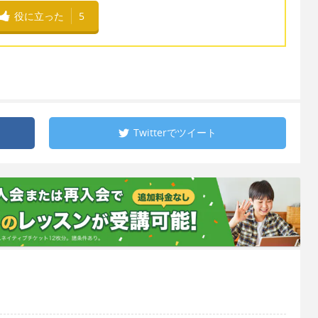
役に立った
5
Twitterで
ツイート