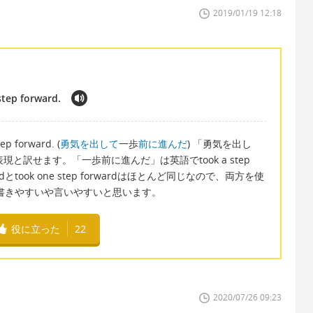
2019/01/19 12:18
step forward.
tep forward. (
勇気を出して
一歩
前に進んだ
) 「勇気を出し
という表現と訳せます。「一歩前に進んだ」は英語でtook a step
wardとtook one step forwardはほとんど同じなので、両方を使
rdの方が書きやすいや言いやすいと思います。
役に立った
22
2020/07/26 09:23