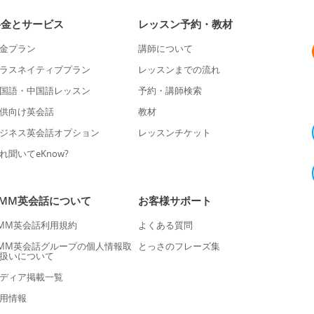
料金とサービス
レッスン予約・教材
金プラン
講師について
ラスネイティブプラン
レッスンまでの流れ
国語・中国語レッスン
予約・講師検索
供向け英会話
教材
ジネス英会話オプション
レッスンチケット
れ聞いてeKnow?
DMM英会話について
お客様サポート
MM英会話利用規約
よくある質問
MM英会話グループの個人情報取
とっさのフレーズ集
扱いについて
ディア掲載一覧
用情報