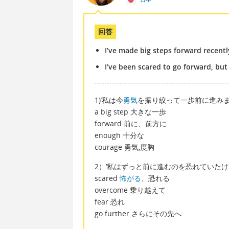
回答
I’ve made big steps forward recent
I’ve been scared to go forward, but
1)’私は今
勇気
を振り絞って一歩前に進みま
a big step 大きな一歩
forward 前に、前方に
enough 十分な
courage 勇気,度胸
2）‘私はずっと前に進むのを恐れていた
scared
怖がる
、恐れる
overcome 乗り越えて
fear 恐れ
go further さらにその先へ