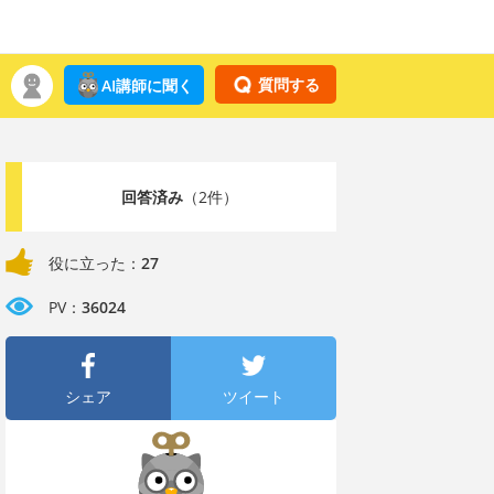
質問する
AI講師に聞く
回答済み
（2件）
役に立った：
27
PV：
36024
シェア
ツイート