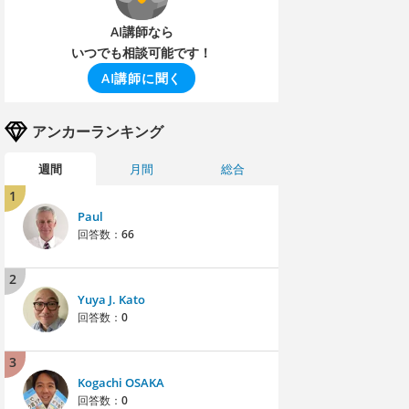
AI講師なら
いつでも相談可能です！
AI講師に聞く
アンカーランキング
週間
月間
総合
1
Paul
回答数：
66
2
Yuya J. Kato
回答数：
0
3
Kogachi OSAKA
回答数：
0