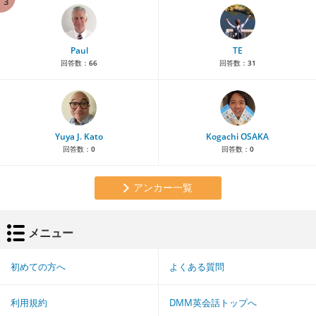
3
Paul
TE
回答数：
66
回答数：
31
Yuya J. Kato
Kogachi OSAKA
回答数：
0
回答数：
0
アンカー一覧
メニュー
初めての方へ
よくある質問
利用規約
DMM英会話トップへ