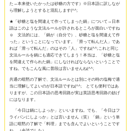
た→本来使いたかったは砂糖の方です）※日本語に訳しなが
ら理解しようとすると混乱します(^^;
★「砂糖と塩を間違えて作ってしまった鍋」について→日本
語はこのような文法ルールが許されるところが面白いですね
☺ 文法的には、「鍋が（自分で）、砂糖と塩を間違えて作
った」ということになっています。「滑って転んだ人」であ
れば「滑って転んだ」のはその「人」ですね(^^;これと同じ
文法ルールを鍋にも適応できてしまう！本当は、「砂糖と塩
を間違えて作られた鍋」にしなければならないということで
すね。でもこんな風に普段は言いませんね(^^;
共通の暗黙の了解で、文法ルールとは別にその時の塩梅で適
当に理解してよいのが日本語ですね(^^; とても便利ではあ
りますが、この日本語の思考回路が実は英語思考回路の妨げ
にはなります。
「今日は鍋にしよっか」といいますね。でも、「今日はフ
ライパンにしよっか」とは言いません（笑）「鍋」という単
語に暗黙の了解で「料理」までも含んでよいということです
ね。（余談でした）