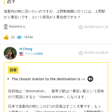
の？
道案内の時に言いたいのですが、上野動物園に行くには、上野駅
が１番近いです。という表現が１番自然ですか？
Nozomiさん
2019/01/24 01:25
23
16744
N Cheng
2019/01/24 08:45
アメリカ合衆国
回答
The closest station to the destination is ○○
目的地は「destination」、最寄り駅は一番近い駅という意味
ので英語にすると「closest station」になります。
日本で道案内の時にこの2つの言葉はすごく大事です。もっ
と簡単にいう、「The closest station is ○○」。上野動物園に