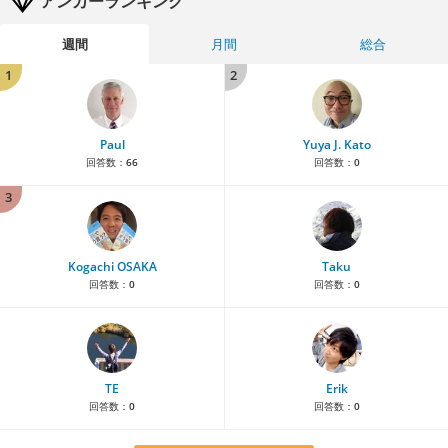
アンカーランキング
週間
月間
総合
1
2
Paul
Yuya J. Kato
回答数：
66
回答数：
0
3
Kogachi OSAKA
Taku
回答数：
0
回答数：
0
TE
Erik
回答数：
0
回答数：
0