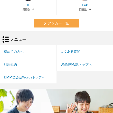
TE
Erik
回答数：
0
回答数：
0
アンカー一覧
メニュー
初めての方へ
よくある質問
利用規約
DMM英会話トップへ
DMM英会話Wordsトップへ