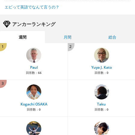
エビって英語でなんて言うの？
アンカーランキング
週間
月間
総合
1
2
Paul
Yuya J. Kato
回答数：
66
回答数：
0
3
Kogachi OSAKA
Taku
回答数：
0
回答数：
0