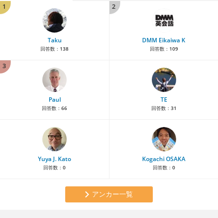
1
2
Taku
DMM Eikaiwa K
回答数：
138
回答数：
109
3
Paul
TE
回答数：
66
回答数：
31
Yuya J. Kato
Kogachi OSAKA
回答数：
0
回答数：
0
アンカー一覧