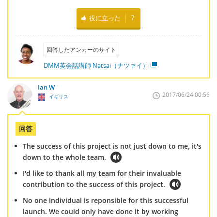
役に立った
7
回答したアンカーのサイト
DMM英会話講師 Natsai（ナツァイ）
Ian W
2017/06/24 00:56
イギリス
回答
The success of this project is not just down to me, it's
down to the whole team.
I'd like to thank all my team for their invaluable
contribution to the success of this project.
No one individual is reponsible for this successful
launch. We could only have done it by working