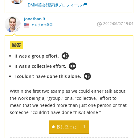
DMM英会話講師プロフィール
Jonathan B
2022/06/07 19:04
アメリカ合衆国
回答
It was a group effort.
It was a collective effort.
I couldn't have done this alone.
Within the first two examples we could either talk about
the work being a, "group," or a, "collective," effort to
mean that we needed more than just one person or that
someone, "couldn't have done this/it alone."
役に立った
1