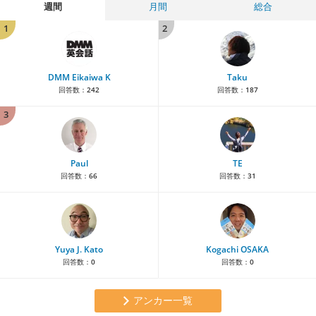
週間
月間
総合
1
2
DMM Eikaiwa K
Taku
回答数：
242
回答数：
187
3
Paul
TE
回答数：
66
回答数：
31
Yuya J. Kato
Kogachi OSAKA
回答数：
0
回答数：
0
アンカー一覧