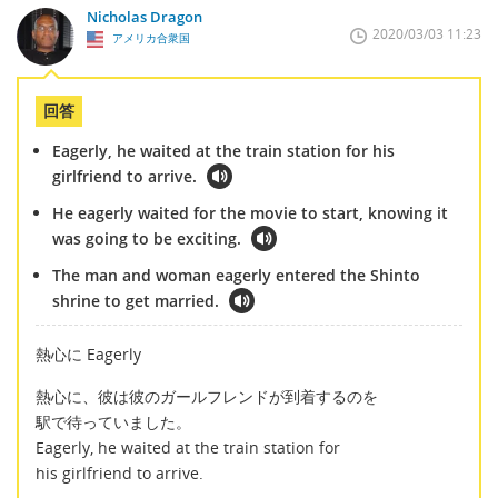
Nicholas Dragon
2020/03/03 11:23
アメリカ合衆国
回答
Eagerly, he waited at the train station for his
girlfriend to arrive.
He eagerly waited for the movie to start, knowing it
was going to be exciting.
The man and woman eagerly entered the Shinto
shrine to get married.
熱心に Eagerly
熱心に、彼は彼のガールフレンドが到着するのを
駅で待っていました。
Eagerly, he waited at the train station for
his girlfriend to arrive.