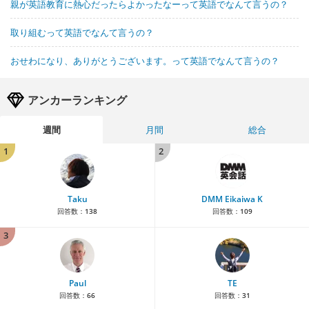
親が英語教育に熱心だったらよかったなーって英語でなんて言うの？
取り組むって英語でなんて言うの？
おせわになり、ありがとうございます。って英語でなんて言うの？
アンカーランキング
週間
月間
総合
1
2
Taku
DMM Eikaiwa K
回答数：
138
回答数：
109
3
Paul
TE
回答数：
66
回答数：
31