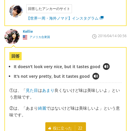
回答したアンカーのサイト
【世界一周・海外ノマド】インスタグラム
Kellie
2016/04/14 00:56
アメリカ合衆国
回答
It doesn't look very nice, but it tastes good
It's not very pretty, but it tastes good
①は、「
見た目
は
あまり
良くないけど味は美味しいよ」とい
う意味です。
②は、「あまり
綺麗
ではないけど味は美味しいよ」という意
味です。
役に立った
22