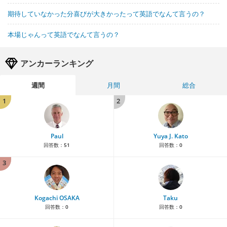
期待していなかった分喜びが大きかったって英語でなんて言うの？
本場じゃんって英語でなんて言うの？
アンカーランキング
週間
月間
総合
1
2
Paul
Yuya J. Kato
回答数：
51
回答数：
0
3
Kogachi OSAKA
Taku
回答数：
0
回答数：
0