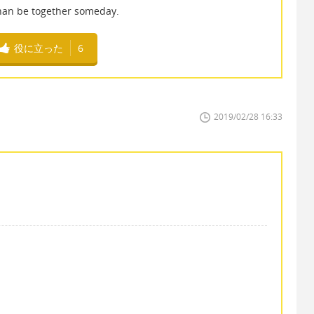
 than be together someday.
役に立った
6
2019/02/28 16:33
：