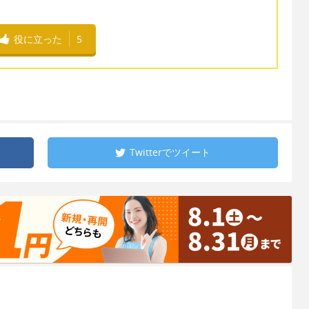
役に立った
5
Twitterで
ツイート