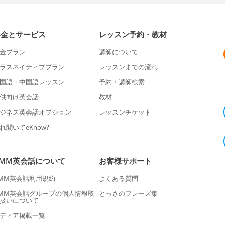
料金とサービス
レッスン予約・教材
金プラン
講師について
ラスネイティブプラン
レッスンまでの流れ
国語・中国語レッスン
予約・講師検索
供向け英会話
教材
ジネス英会話オプション
レッスンチケット
れ聞いてeKnow?
DMM英会話について
お客様サポート
MM英会話利用規約
よくある質問
MM英会話グループの個人情報取
とっさのフレーズ集
扱いについて
ディア掲載一覧