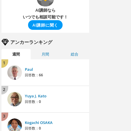
AI講師なら
いつでも相談可能です！
AI講師に聞く
アンカーランキング
週間
月間
総合
1
Paul
回答数：
66
2
Yuya J. Kato
回答数：
0
3
Kogachi OSAKA
回答数：
0