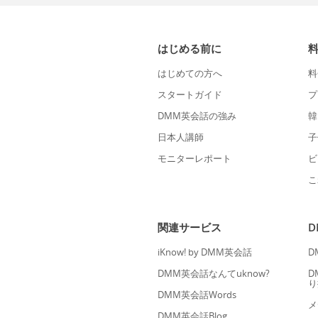
はじめる前に
はじめての方へ
料
スタートガイド
プ
DMM英会話の強み
韓
日本人講師
子
モニターレポート
ビ
こ
関連サービス
iKnow! by DMM英会話
D
DMM英会話なんてuknow?
D
り
DMM英会話Words
メ
DMM英会話Blog