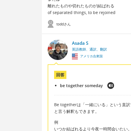
離れたものや切れたものが)結ばれる
of separated things, to be rejoined
toddさん
Asada S
英語教師、通訳、翻訳
アメリカ合衆国
回答
be together someday
Be togetherは「一緒にいる」とい
と言う解釈もできます。
例
いつか結ばれるより今夜一時間会いたい