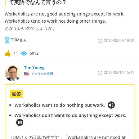
て英語でなんて言うの？
Workaholics are not good at doing things except for work.
Workaholics tend to work not doing other things.
とかでいいのでしょうか。
TOMさん
2019/02/09 19:32
11
6012
Tim Young
2019/02/10 15:41
アメリカ合衆国
回答
Workaholics want to do nothing but work.
Workaholics don't want to do anything except work.
TOMさんの英訳の件です：「Workaholics are not good at