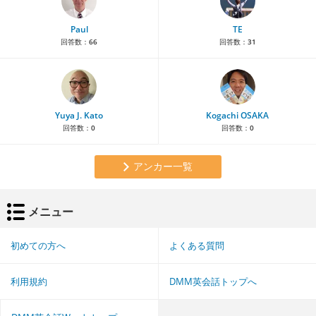
Paul
TE
回答数：
66
回答数：
31
Yuya J. Kato
Kogachi OSAKA
回答数：
0
回答数：
0
アンカー一覧
メニュー
初めての方へ
よくある質問
利用規約
DMM英会話トップへ