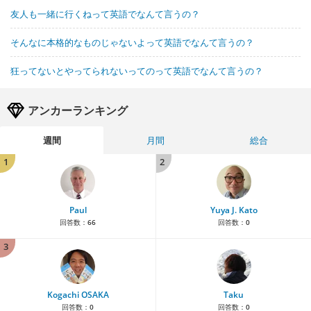
友人も一緒に行くねって英語でなんて言うの？
そんなに本格的なものじゃないよって英語でなんて言うの？
狂ってないとやってられないってのって英語でなんて言うの？
アンカーランキング
週間
月間
総合
1
2
Paul
Yuya J. Kato
回答数：
66
回答数：
0
3
Kogachi OSAKA
Taku
回答数：
0
回答数：
0