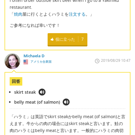
I often order outside skirt beef when I go to a Yakiniku
restaurant.
「
焼肉
屋に行くとよくハラミを
注文する
。」
ご参考になれば幸いです！
役に立った
7
Michaela D
2019/08/29 10:47
アメリカ合衆国
回答
skirt steak
belly meat (of salmon)
「ハラミ」は英語でskirt steakかbelly meat (of salmon)と言
えます。牛からの肉の場合にはskirt steakと言います。鮭の
肉のハラミはbelly meatと言います。一般的にハラミの肉切