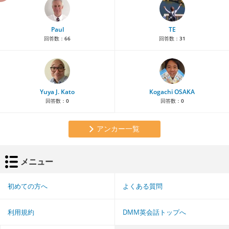
Paul
TE
回答数：
66
回答数：
31
Yuya J. Kato
Kogachi OSAKA
回答数：
0
回答数：
0
アンカー一覧
メニュー
初めての方へ
よくある質問
利用規約
DMM英会話トップへ