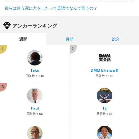
彼らは違う死に方をしたって英語でなんて言うの？
アンカーランキング
週間
月間
総合
1
2
Taku
DMM Eikaiwa K
回答数：
138
回答数：
109
3
Paul
TE
回答数：
66
回答数：
31