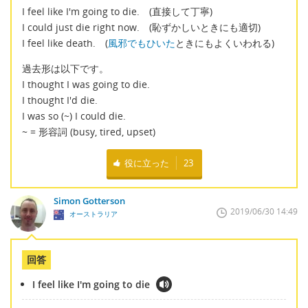
I feel like I'm going to die. (直接して丁寧)
I could just die right now. (恥ずかしいときにも適切)
I feel like death. (
風邪でもひいた
ときにもよくいわれる)
過去形は以下です。
I thought I was going to die.
I thought I'd die.
I was so (~) I could die.
~ = 形容詞 (busy, tired, upset)
役に立った
23
Simon Gotterson
2019/06/30 14:49
オーストラリア
回答
I feel like I'm going to die