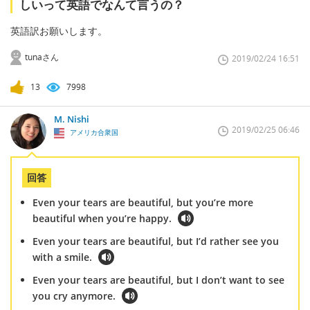
しいって英語でなんて言うの？
英語訳お願いします。
tunaさん
2019/02/24 16:51
13
7998
M. Nishi
2019/02/25 06:46
アメリカ合衆国
回答
Even your tears are beautiful, but you’re more
beautiful when you’re happy.
Even your tears are beautiful, but I’d rather see you
with a smile.
Even your tears are beautiful, but I don’t want to see
you cry anymore.