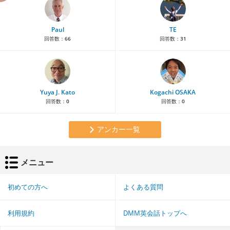
Paul
TE
回答数：
66
回答数：
31
Yuya J. Kato
Kogachi OSAKA
回答数：
0
回答数：
0
アンカー一覧
メニュー
初めての方へ
よくある質問
利用規約
DMM英会話トップへ