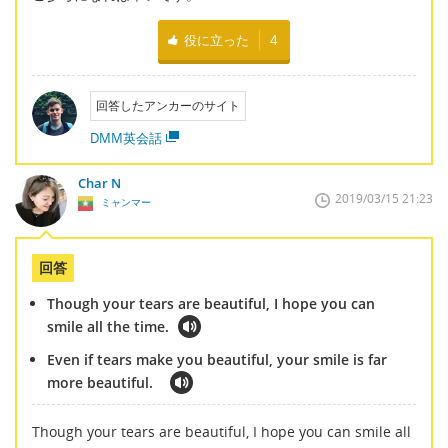
役に立った
4
回答したアンカーのサイト
DMM英会話
Char N
2019/03/15 21:23
ミャンマー
回答
Though your tears are beautiful, I hope you can
smile all the time.
Even if tears make you beautiful, your smile is far
more beautiful.
Though your tears are beautiful, I hope you can smile all