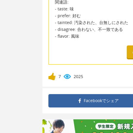
関連語:
- taste: 味
- prefer: 好む
- tainted: 汚染された、台無しにされた
- disagree: 合わない、不一致である
- flavor: 風味
7
2025
Facebookで
シェア