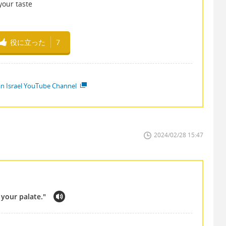
 your taste
役に立った
7
ian Israel YouTube Channel
2024/02/28 15:47
t your palate."