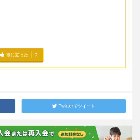
役に立った
0
Twitterで
ツイート