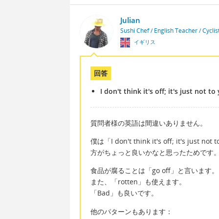
Julian
Sushi Chef / English Teacher / Cycli
イギリス
回答
I don't think it's off; it's just not t
質問者様の英語は間違いありません。
僕は「I don't think it's off; it's 
方がちょっと良いかなと思ったためです
食品が腐ることは「go off」と言います。
また、「rotten」も使えます。
「Bad」も良いです。
他のパターンもあります：