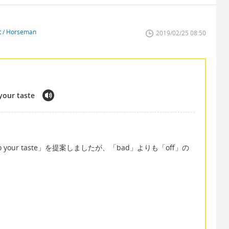
st / Horseman
2019/02/25 08:50
o your taste
just not to your taste」を提案しましたが、「bad」よりも「off」の
。