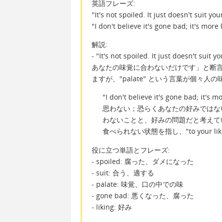
英語フレーズ:
"It's not spoiled. It just doesn't suit you
"I don't believe it's gone bad; it's more l
解説:
- "It's not spoiled. It just do
あなたの味覚に合わないだけです」と断言して
ますが、"palate" という言葉が個々
"I don't believe it's gone bad; it'
思わない；恐らくあなたの好みではな
わないことと、好みの問題だと考えている
食べられない状態を指し、"to your 
役に立つ単語とフレーズ:
- spoiled: 腐った、ダメになった
- suit: 合う、適する
- palate: 味覚、口の中での味
- gone bad: 悪くなった、腐った
- liking: 好み