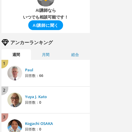
AI講師なら
いつでも相談可能です！
AI講師に聞く
アンカーランキング
週間
月間
総合
1
Paul
回答数：
66
2
Yuya J. Kato
回答数：
0
3
Kogachi OSAKA
回答数：
0