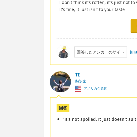
- I don't think it's rotten; it's just not to
- It's fine; it just isn't to your taste
回答したアンカーのサイト
Jul
TE
翻訳家
アメリカ合衆国
回答
"It's not spoiled. It just doesn't sui