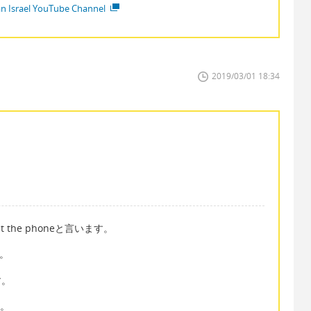
ian Israel YouTube Channel
2019/03/01 18:34
et the phoneと言います。
す。
す。
す。