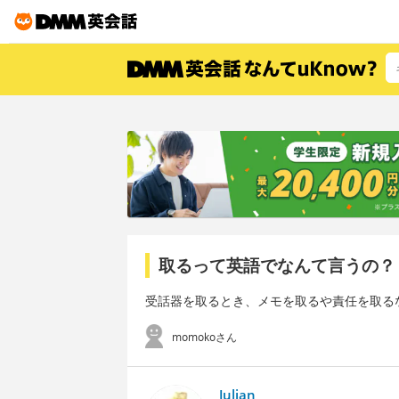
取るって英語でなんて言うの？
受話器を取るとき、メモを取るや責任を取る
momokoさん
Julian