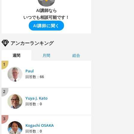
AI講師なら
いつでも相談可能です！
AI講師に聞く
アンカーランキング
週間
月間
総合
1
Paul
回答数：
66
2
Yuya J. Kato
回答数：
0
3
Kogachi OSAKA
回答数：
0