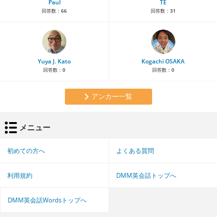
Paul
TE
回答数：
66
回答数：
31
Yuya J. Kato
Kogachi OSAKA
回答数：
0
回答数：
0
アンカー一覧
メニュー
初めての方へ
よくある質問
利用規約
DMM英会話トップへ
DMM英会話Wordsトップへ