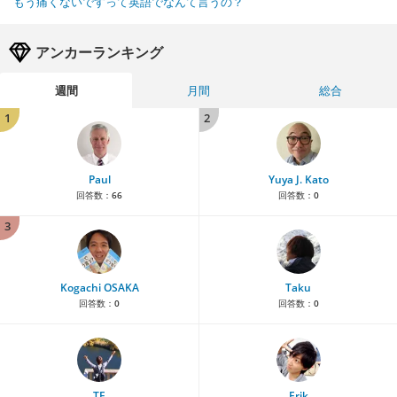
もう痛くないですって英語でなんて言うの？
アンカーランキング
週間
月間
総合
1
2
Paul
Yuya J. Kato
回答数：
66
回答数：
0
3
Kogachi OSAKA
Taku
回答数：
0
回答数：
0
TE
Erik