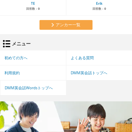
TE
Erik
回答数：
0
回答数：
0
アンカー一覧
メニュー
初めての方へ
よくある質問
利用規約
DMM英会話トップへ
DMM英会話Wordsトップへ