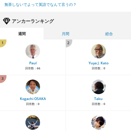
無茶しないでよって英語でなんて言うの？
アンカーランキング
週間
月間
総合
1
2
Paul
Yuya J. Kato
回答数：
66
回答数：
0
3
Kogachi OSAKA
Taku
回答数：
0
回答数：
0