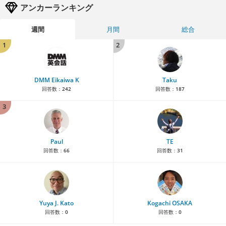
アンカーランキング
週間
月間
総合
1
2
DMM Eikaiwa K
Taku
回答数：
242
回答数：
187
3
Paul
TE
回答数：
66
回答数：
31
Yuya J. Kato
Kogachi OSAKA
回答数：
0
回答数：
0