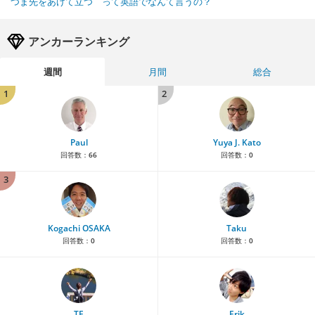
つま先をあげて立つ って英語でなんて言うの？
アンカーランキング
週間
月間
総合
1
2
Paul
Yuya J. Kato
回答数：
66
回答数：
0
3
Kogachi OSAKA
Taku
回答数：
0
回答数：
0
TE
Erik