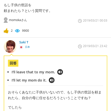
もし子供の世話を
頼まれたら？という質問です。
momokaさん
2019/03/21 00:03
2
9900
Saki T
2019/03/21 23:42
日本
回答
I'll leave that to my mom.
I'll let my mom do it.
おそらくあなたに子供がいないので、もし子供の世話を頼ま
れたら、自分の母に任せるだろうということですね？
でしたら