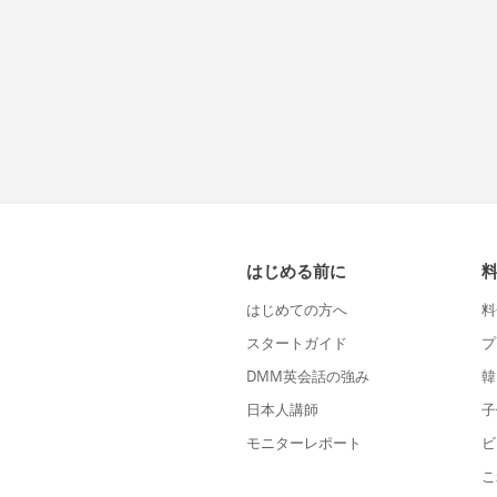
はじめる前に
はじめての方へ
料
スタートガイド
プ
DMM英会話の強み
韓
日本人講師
子
モニターレポート
ビ
こ