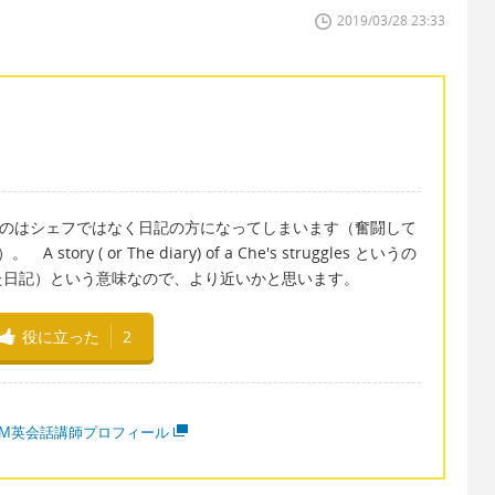
2019/03/28 23:33
奮闘しているのはシェフではなく日記の方になってしまいます（奮闘して
ory ( or The diary) of a Che's struggles というの
た日記）という意味なので、より近いかと思います。
役に立った
2
MM英会話講師プロフィール