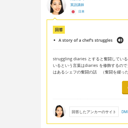
英語講師
日本
回答
A story of a chef's struggles
struggling diaries とすると
いるという言葉はdiaries を修飾するので）。 A st
はあるシェフの奮闘の話 （奮闘を綴っ
回答したアンカーのサイト
D