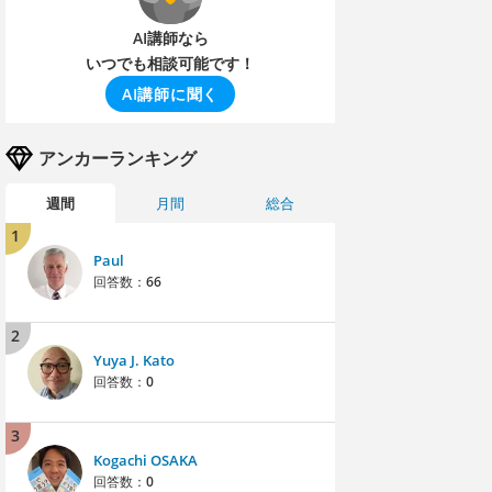
AI講師なら
いつでも相談可能です！
AI講師に聞く
アンカーランキング
週間
月間
総合
1
Paul
回答数：
66
2
Yuya J. Kato
回答数：
0
3
Kogachi OSAKA
回答数：
0