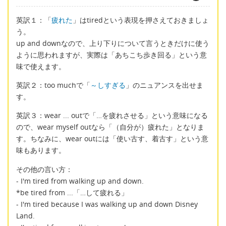
英訳１：「
疲れた
」はtiredという表現を押さえておきましょ
う。
up and downなので、上り下りについて言うときだけに使う
ように思われますが、実際は「あちこち歩き回る」という意
味で使えます。
英訳２：too muchで「
～しすぎる
」のニュアンスを出せま
す。
英訳３：wear ... outで「…を疲れさせる」という意味になる
ので、wear myself outなら「（自分が）疲れた」となりま
す。ちなみに、wear outには「使い古す、着古す」という意
味もあります。
その他の言い方：
- I'm tired from walking up and down.
*be tired from ...「…して疲れる」
- I'm tired because I was walking up and down Disney
Land.