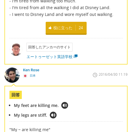
- I'm tired from walking too much.
- I'm tired from all the walking I did at Disney Land.
- I went to Disney Land and wore myself out walking.
役に立った
24
回答したアンカーのサイト
エートゥーゼット英語学校
Ken Rose
2016/04/30 11:19
日本
回答
My feet are killing me.
My legs are stiff.
"My ~ are killing me"