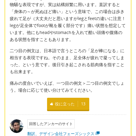
物騒な表現ですが、実は結構頻繁に用います。直訳すると
「身体の～が死ぬほど痛い」という意味で、この場合は歩き
疲れて足が（大丈夫だと思いますがlegとfeetの違いに注意！
legが足全体でfootが靴を履く部分です）痛い状態を想定して
います。他にもheadやstomachを入れて酷い頭痛や腹痛の
ある状態を指すこともあります。
二つ目の例文は、日本語で言うところの「足が棒になる」に
相当する表現ですね。そのまま、足全体が疲れで凝ってしま
った、という意です。後日引き起こされる筋肉痛を指すこと
も出来ます。
痛みの度合いでいえば、一つ目の例文＞二つ目の例文でしょ
う。場合に応じて使い分けてみてください。
役に立った
13
回答したアンカーのサイト
翻訳、デザイン会社フェーズシックス