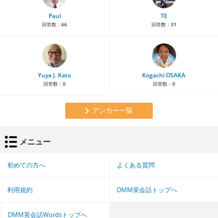
Paul
TE
回答数：
66
回答数：
31
Yuya J. Kato
Kogachi OSAKA
回答数：
0
回答数：
0
アンカー一覧
メニュー
初めての方へ
よくある質問
利用規約
DMM英会話トップへ
DMM英会話Wordsトップへ