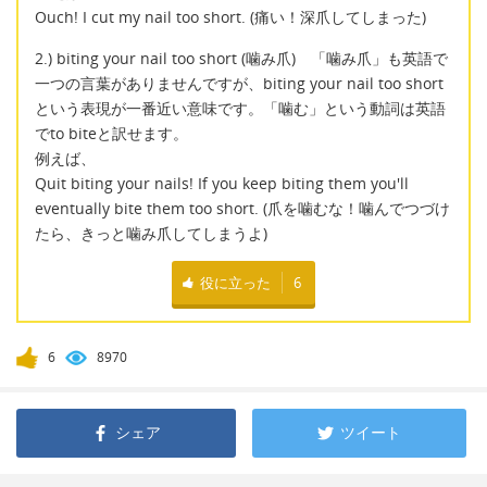
Ouch! I cut my nail too short. (痛い！深爪してしまった)
2.) biting your nail too short (噛み爪) 「噛み爪」も英語で
一つの言葉がありませんですが、biting your nail too short
という表現が一番近い意味です。「噛む」という動詞は英語
でto biteと訳せます。
例えば、
Quit biting your nails! If you keep biting them you'll
eventually bite them too short. (爪を噛むな！噛んでつづけ
たら、きっと噛み爪してしまうよ)
役に立った
6
6
8970
シェア
ツイート