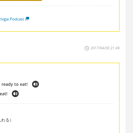
higai Podcast
2017/04/30 21:49
s ready to eat!
eat!
中に入れる）