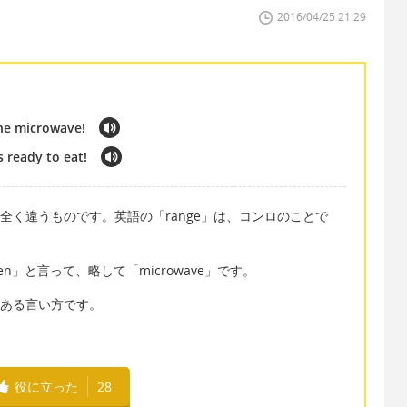
2016/04/25 21:29
the microwave!
s ready to eat!
は全く違うものです。英語の「range」は、コンロのことで
ven」と言って、略して「microwave」です。
ーモアがある言い方です。
役に立った
28