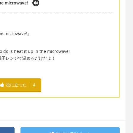
the microwave!
 the microwave!」
 do is heat it up in the microwave!
/電子レンジで温めるだけだよ！
役に立った
4