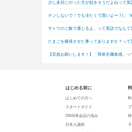
少し多目にやった方が効きそうだよねって英
チンしないで！でも冷たくて固いよ〜？(；´
サトウのご飯で通じるよ。って英語でなんて
たまごを爆発させた事ってありますか？って
【至急お願いします！】「簡単生麺食感」っ
はじめる前に
はじめての方へ
料
スタートガイド
プ
DMM英会話の強み
韓
日本人講師
子