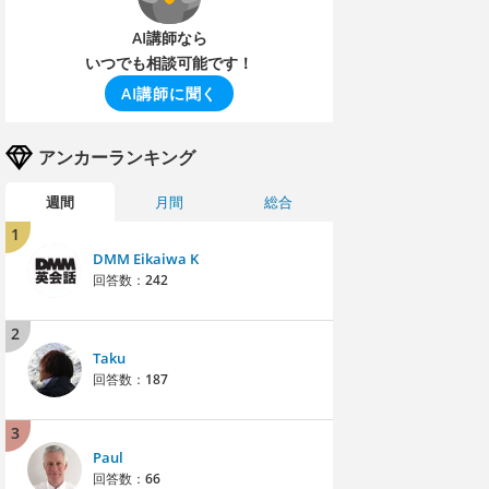
AI講師なら
いつでも相談可能です！
AI講師に聞く
アンカーランキング
週間
月間
総合
1
DMM Eikaiwa K
回答数：
242
2
Taku
回答数：
187
3
Paul
回答数：
66