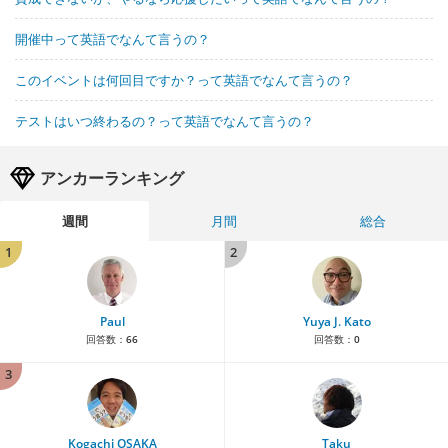
開催中って英語でなんて言うの？
このイベントは何回目ですか？って英語でなんて言うの？
テストはいつ終わるの？って英語でなんて言うの？
アンカーランキング
週間
月間
総合
1
2
Paul
Yuya J. Kato
回答数：
66
回答数：
0
3
Kogachi OSAKA
Taku