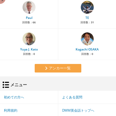
Paul
TE
回答数：
66
回答数：
31
Yuya J. Kato
Kogachi OSAKA
回答数：
0
回答数：
0
アンカー一覧
メニュー
初めての方へ
よくある質問
利用規約
DMM英会話トップへ