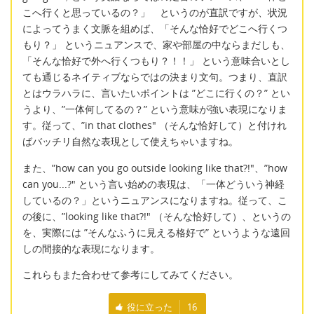
こへ行くと思っているの？」 というのが直訳ですが、状況
によってうまく文脈を組めば、「そんな恰好でどこへ行くつ
もり？」 というニュアンスで、家や部屋の中ならまだしも、
「そんな恰好で外へ行くつもり？！！」 という意味合いとし
ても通じるネイティブならではの決まり文句。つまり、直訳
とはウラハラに、言いたいポイントは ”どこに行くの？” とい
うより、”一体何してるの？” という意味が強い表現になりま
す。従って、”in that clothes" （そんな恰好して）と付けれ
ばバッチリ自然な表現として使えちゃいますね。
また、”how can you go outside looking like that?!"、”how
can you...?" という言い始めの表現は、「一体どういう神経
しているの？」というニュアンスになりますね。従って、こ
の後に、”looking like that?!" （そんな恰好して）、というの
を、実際には ”そんなふうに見える格好で” というような遠回
しの間接的な表現になります。
これらもまた合わせて参考にしてみてください。
役に立った
16