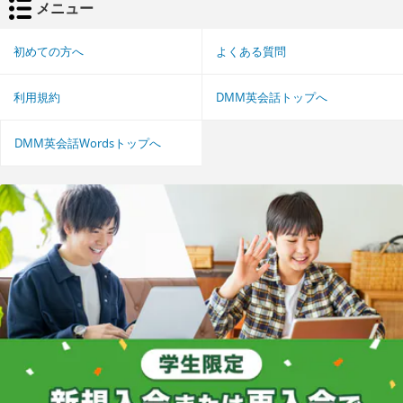
メニュー
初めての方へ
よくある質問
利用規約
DMM英会話トップへ
DMM英会話Wordsトップへ