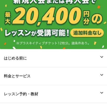
はじめる前に
料金とサービス
レッスン予約・教材