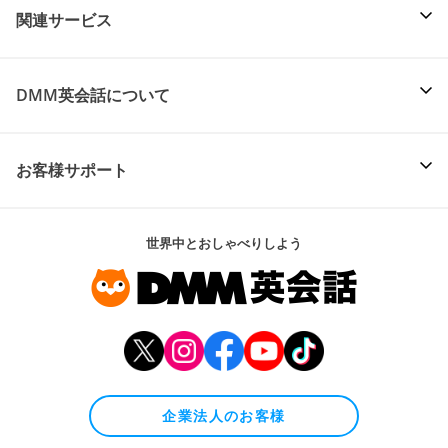
関連サービス
DMM英会話について
お客様サポート
世界中とおしゃべりしよう
企業法人のお客様