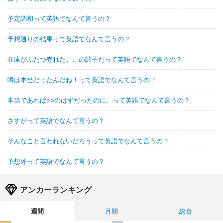
予定調和って英語でなんて言うの？
予想通りの結果って英語でなんて言うの？
在庫がふたつ売れた。この調子だって英語でなんて言うの？
噂は本当だったんだね！って英語でなんて言うの？
本当であれば○○のはずだったのに、って英語でなんて言うの？
さすがって英語でなんて言うの？
そんなこと言われないだろうって英語でなんて言うの？
予想外って英語でなんて言うの？
アンカーランキング
週間
月間
総合