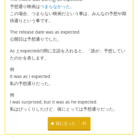
予想通り映画は
つまらなかった
。
この場合、つまらない映画だという事は、みんなの予想や期
待通りという事です。
The release date was as expected.
公開日は予想通りでした。
As とexpectedの間に主語を入れると、「誰が」予想してい
たのかを表します。
例
It was as I expected.
私の予想通りだった。
例
I was surprised, but it was as he expected.
私はびっくりしたけど、彼にとっては予想通りだった。
役に立った
41