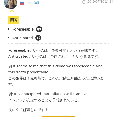
2019/07/30 21:31
ロシア連邦
回答
Foreseeable
Anticipated
Foreseeableというのは「予知可能」という意味です。
Anticipatedというのは「予想された」という意味です。
例:It seems to me that this crime was foreseeable and
this death preventable.
この犯罪は予見可能で、この死は防止可能だったと思いま
す。
例: It is anticipated that inflation will stabilize.
インフレが安定することが予想されている。
役に立てば嬉しいです！