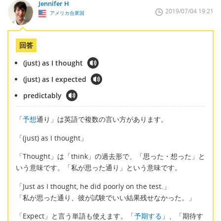
Jennifer H
2019/07/04 19:21
アメリカ合衆国
回答
(just) as I thought
(just) as I expected
predictably
「
予想
通り」は英語で複数の言い方があります。
「(just) as I thought」
「Thought」は「think」の過去形で、「思った・想った」と
いう意味です。「私が思った通り」という意味です。
「Just as I thought, he did poorly on the test.」
「私が思った通り、彼が試験でいい結果残せなかった。」
「Expect」と言う単語も使えます。「
予期する
」、「期待す